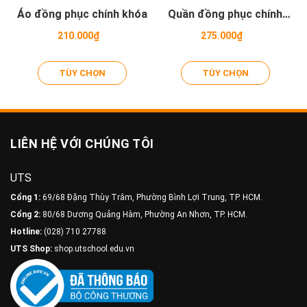
Áo đồng phục chính khóa
Quần đồng phục chính
khóa - Tiểu học
210.000₫
275.000₫
TÙY CHỌN
TÙY CHỌN
LIÊN HỆ VỚI CHÚNG TÔI
UTS
Cổng 1:
69/68 Đặng Thùy Trâm, Phường Bình Lợi Trung, TP. HCM.
Cổng 2:
80/68 Dương Quảng Hàm, Phường An Nhơn, TP. HCM.
Hotline:
(028) 710 27788
UTS Shop:
shop.utschool.edu.vn