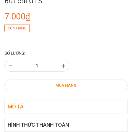
Bút chì UTS
7.000₫
CÒN HÀNG
SỐ LƯỢNG:
MUA HÀNG
MÔ TẢ
HÌNH THỨC THANH TOÁN