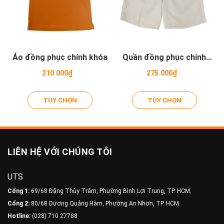
Áo đồng phục chính khóa
Quần đồng phục chính
khóa - Tiểu học
210.000₫
275.000₫
TÙY CHỌN
TÙY CHỌN
LIÊN HỆ VỚI CHÚNG TÔI
UTS
Cổng 1:
69/68 Đặng Thùy Trâm, Phường Bình Lợi Trung, TP. HCM.
Cổng 2:
80/68 Dương Quảng Hàm, Phường An Nhơn, TP. HCM.
Hotline:
(028) 710 27788